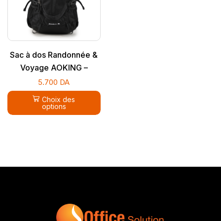
Sac à dos Randonnée &
Voyage AOKING –
Étanche & Ergonomique
5.700
DA
(JN79878)
Choix des
options