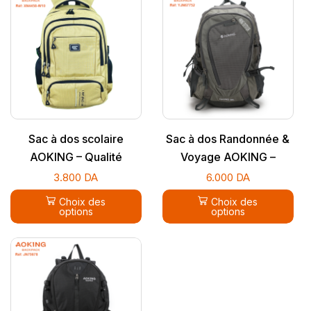
Sac à dos scolaire
Sac à dos Randonnée &
AOKING – Qualité
Voyage AOKING –
supérieure
Étanche & Ergonomique
3.800
DA
6.000
DA
(YJN67752)
Choix des
Choix des
options
options