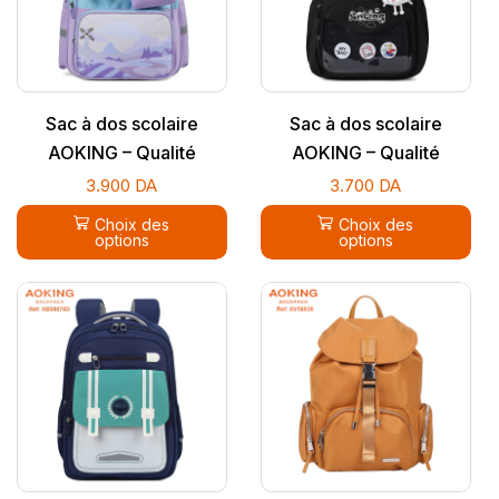
Sac à dos scolaire
Sac à dos scolaire
AOKING – Qualité
AOKING – Qualité
supérieure
supérieure
3.900
DA
3.700
DA
Choix des
Choix des
options
options