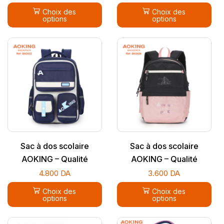
Choix des
Choix des
options
options
Sac à dos scolaire
Sac à dos scolaire
AOKING – Qualité
AOKING – Qualité
supérieure
supérieure
4.800
DA
3.600
DA
Choix des
Choix des
options
options