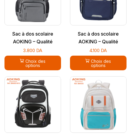
Sac à dos scolaire
Sac à dos scolaire
AOKING – Qualité
AOKING – Qualité
supérieure
supérieure
3.800
DA
4.100
DA
Choix des
Choix des
options
options