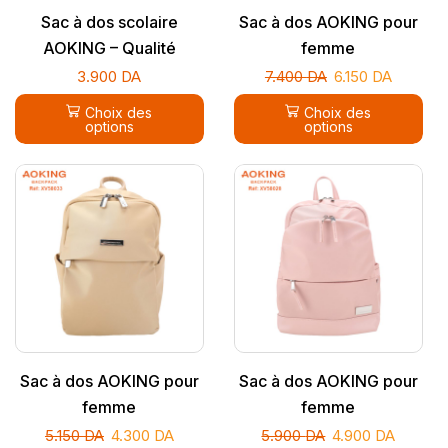
Sac à dos scolaire
Sac à dos AOKING pour
AOKING – Qualité
femme
supérieure
3.900
DA
7.400
DA
6.150
DA
Choix des
Choix des
options
options
Sac à dos AOKING pour
Sac à dos AOKING pour
femme
femme
5.150
DA
4.300
DA
5.900
DA
4.900
DA