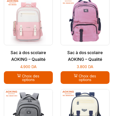
Sac à dos scolaire
Sac à dos scolaire
AOKING – Qualité
AOKING – Qualité
supérieure
supérieure
4.900
DA
3.800
DA
Choix des
Choix des
options
options