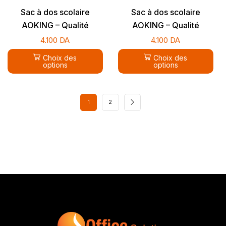
Sac à dos scolaire
Sac à dos scolaire
AOKING – Qualité
AOKING – Qualité
supérieure
supérieure
4.100
DA
4.100
DA
Choix des
Choix des
options
options
1
2