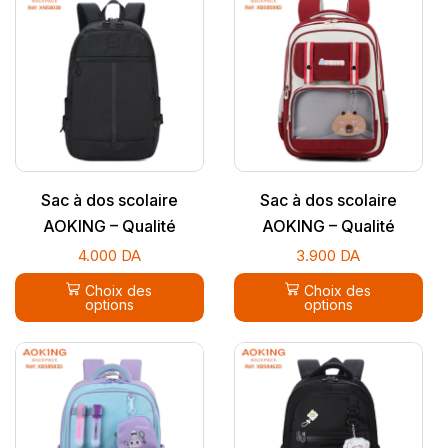
Sac à dos scolaire
Sac à dos scolaire
AOKING – Qualité
AOKING – Qualité
supérieure
supérieure
4.000
DA
3.900
DA
Choix des
Choix des
options
options