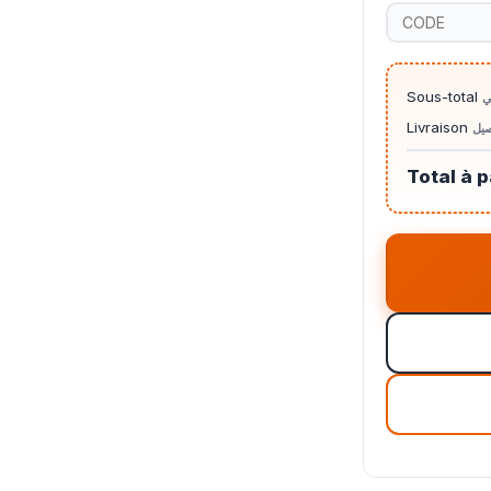
Sous-total
ي
Livraison
صيل
Total à 