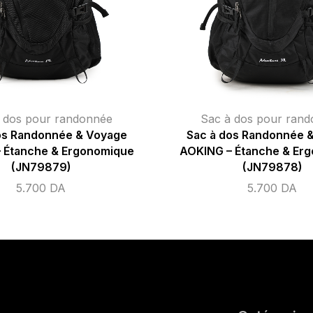
 dos pour randonnée
Sac à dos pour ran
os Randonnée & Voyage
Sac à dos Randonnée 
 Étanche & Ergonomique
AOKING – Étanche & Er
(JN79879)
(JN79878)
5.700
DA
5.700
DA