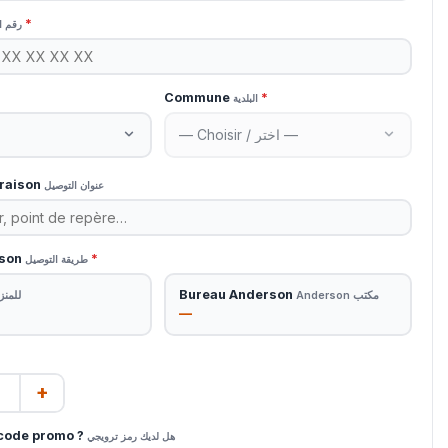
*
رقم ا
Commune
*
البلدية
vraison
عنوان التوصيل
ison
*
طريقة التوصيل
Bureau Anderson
مكتب Anderson
للمنز
—
+
code promo ?
هل لديك رمز ترويجي