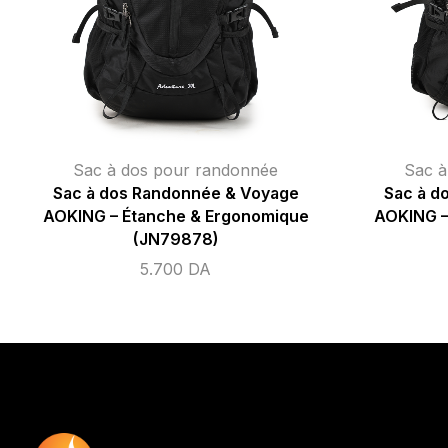
Sac à dos pour randonnée
Sac à
Sac à dos Randonnée & Voyage
Sac à d
AOKING – Étanche & Ergonomique
AOKING –
(JN79878)
5.700
DA