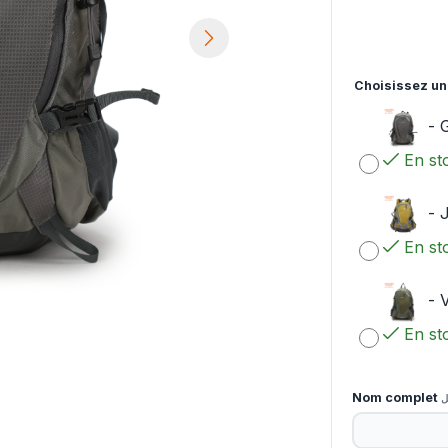
Choisissez un
-
G
En st
-
En st
-
V
En st
Nom complet
ل