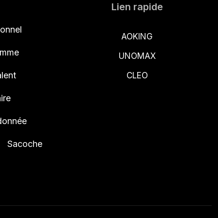
Lien rapide
ionnel
AOKING
femme
UNOMAX
lent
CLEO
ire
ndonnée
Sacoche