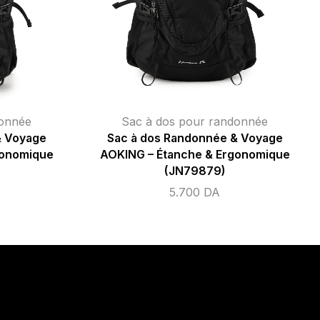
donnée
Sac à dos pour randonnée
& Voyage
Sac à dos Randonnée & Voyage
gonomique
AOKING – Étanche & Ergonomique
(JN79879)
5.700
DA