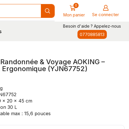
0
Se connecter
Mon panier
Besoin d'aide ? Appelez-nous
s
0770885813
 Randonnée & Voyage AOKING –
& Ergonomique (YJN67752)
ng
JN67752
9 x 20 x 45 cm
ron 30 L
table max : 15,6 pouces