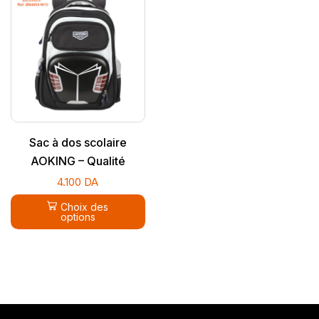
Sac à dos scolaire
AOKING – Qualité
supérieure
4.100
DA
Choix des
options