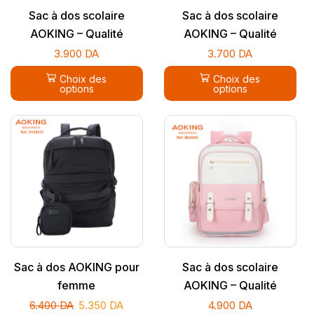
Sac à dos scolaire
Sac à dos scolaire
AOKING – Qualité
AOKING – Qualité
supérieure
supérieure
3.900
DA
3.700
DA
Choix des
Choix des
options
options
Sac à dos AOKING pour
Sac à dos scolaire
femme
AOKING – Qualité
supérieure
6.400
DA
5.350
DA
4.900
DA