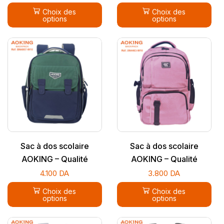
Choix des
Choix des
options
options
Sac à dos scolaire
Sac à dos scolaire
AOKING – Qualité
AOKING – Qualité
supérieure
supérieure
4.100
DA
3.800
DA
Choix des
Choix des
options
options