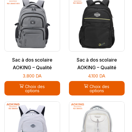
Sac à dos scolaire
Sac à dos scolaire
AOKING – Qualité
AOKING – Qualité
supérieure
supérieure
3.800
DA
4.100
DA
Choix des
Choix des
options
options