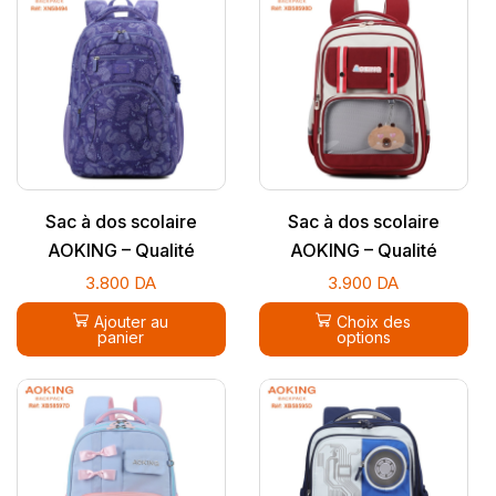
Sac à dos scolaire
Sac à dos scolaire
AOKING – Qualité
AOKING – Qualité
supérieure
supérieure
3.800
DA
3.900
DA
Ajouter au
Choix des
panier
options