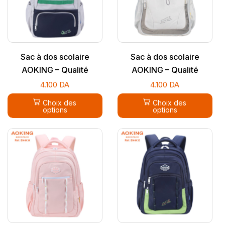
Sac à dos scolaire
Sac à dos scolaire
AOKING – Qualité
AOKING – Qualité
supérieure
supérieure
4.100
DA
4.100
DA
Choix des
Choix des
options
options