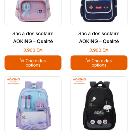
Sac à dos scolaire
Sac à dos scolaire
AOKING – Qualité
AOKING – Qualité
supérieure
supérieure
3.900
DA
3.900
DA
Choix des
Choix des
options
options