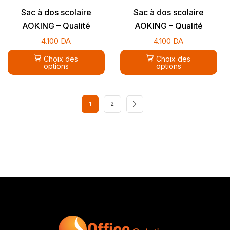
Sac à dos scolaire
Sac à dos scolaire
AOKING – Qualité
AOKING – Qualité
supérieure
supérieure
4.100
DA
4.100
DA
Choix des
Choix des
options
options
1
2