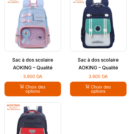
Sac à dos scolaire
Sac à dos scolaire
AOKING – Qualité
AOKING – Qualité
supérieure
supérieure
3.900
DA
3.900
DA
Choix des
Choix des
options
options