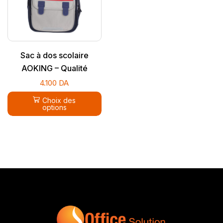
Sac à dos scolaire
AOKING – Qualité
supérieure
4.100
DA
Choix des
options