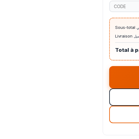
Sous-total
ي
Livraison
صيل
Total à 