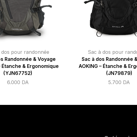
 dos pour randonnée
Sac à dos pour ran
os Randonnée & Voyage
Sac à dos Randonnée 
 Étanche & Ergonomique
AOKING – Étanche & Er
(YJN67752)
(JN79879)
6.000
DA
5.700
DA