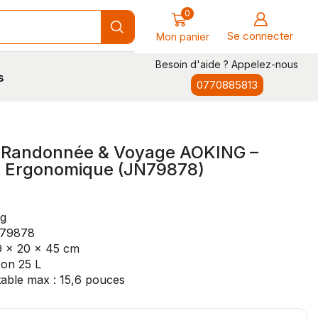
0
Se connecter
Mon panier
Besoin d'aide ? Appelez-nous
s
0770885813
 Randonnée & Voyage AOKING –
& Ergonomique (JN79878)
ng
N79878
9 x 20 x 45 cm
ron 25 L
table max : 15,6 pouces