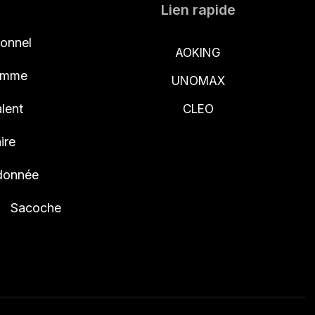
Lien rapide
ionnel
AOKING
femme
UNOMAX
lent
CLEO
ire
ndonnée
Sacoche