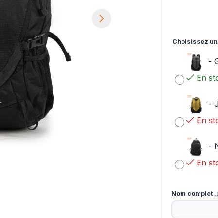
Choisissez un
-
G
En st
-
En st
-
En st
Nom complet
ل