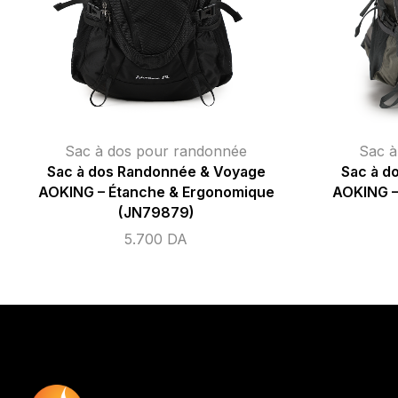
Sac à dos pour randonnée
Sac à
Sac à dos Randonnée & Voyage
Sac à d
AOKING – Étanche & Ergonomique
AOKING –
(JN79879)
5.700
DA