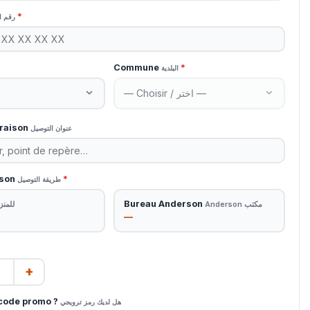
*
رقم ا
Commune
*
البلدية
vraison
عنوان التوصيل
ison
*
طريقة التوصيل
Bureau Anderson
مكتب Anderson
للمنز
—
+
code promo ?
هل لديك رمز ترويجي