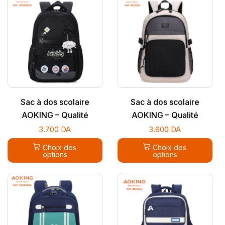
Sac à dos scolaire
Sac à dos scolaire
AOKING – Qualité
AOKING – Qualité
supérieure
supérieure
3.700
DA
3.600
DA
Choix des
Choix des
options
options