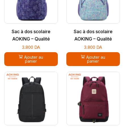
Sac à dos scolaire
Sac à dos scolaire
AOKING – Qualité
AOKING – Qualité
supérieure
supérieure
3.800
DA
3.800
DA
Ajouter au
Ajouter au
panier
panier