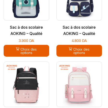
Sac à dos scolaire
Sac à dos scolaire
AOKING – Qualité
AOKING – Qualité
supérieure
supérieure
3.900
DA
4.800
DA
Choix des
Choix des
options
options