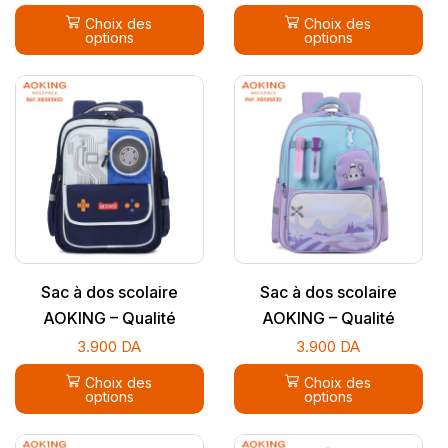
Choix des
Choix des
options
options
Sac à dos scolaire
Sac à dos scolaire
AOKING – Qualité
AOKING – Qualité
supérieure
supérieure
3.900
DA
3.900
DA
Choix des
Choix des
options
options