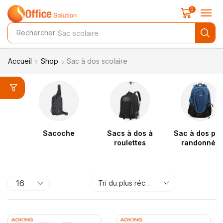
0
Rechercher
Sac scolaire
Accueil
Shop
Sac à dos scolaire
Sacoche
Sacs à dos à
Sac à dos pour
roulettes
randonnée