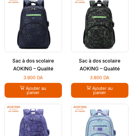
Sac à dos scolaire
Sac à dos scolaire
AOKING – Qualité
AOKING – Qualité
supérieure
supérieure
3.800
DA
3.800
DA
Ajouter au
Ajouter au
panier
panier