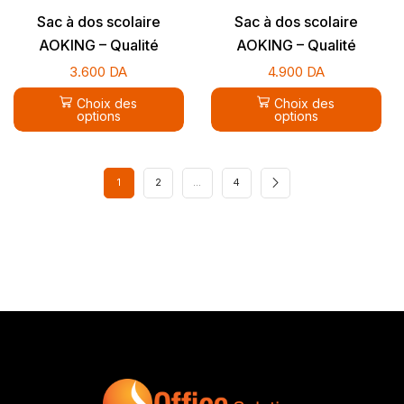
Sac à dos scolaire
Sac à dos scolaire
AOKING – Qualité
AOKING – Qualité
supérieure
supérieure
3.600
DA
4.900
DA
Choix des
Choix des
options
options
1
2
…
4