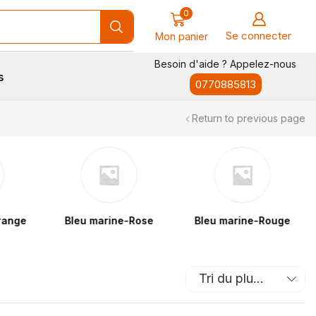
0
Se connecter
Mon panier
Besoin d'aide ? Appelez-nous
s
0770885813
Return to previous page
Bleu marine-Rose
Bleu marine-Rouge
Bleu 