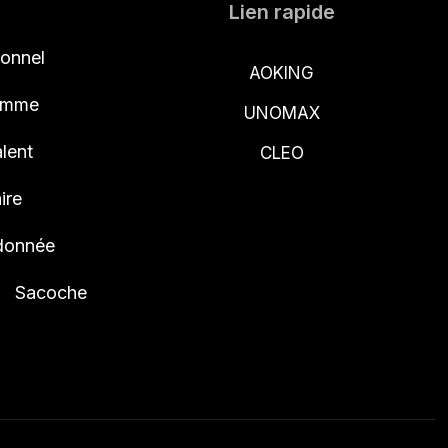
Lien rapide
ionnel
AOKING
femme
UNOMAX
lent
CLEO
ire
ndonnée
Sacoche