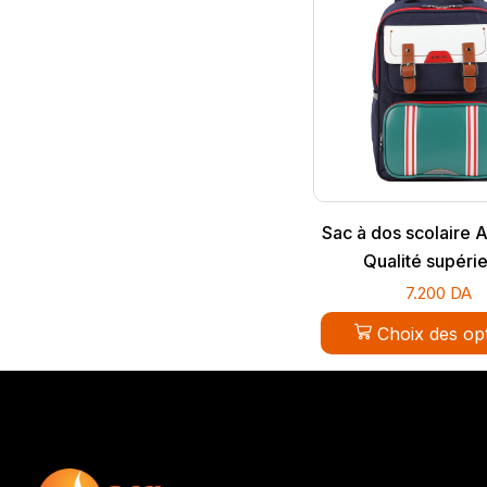
Sac à dos scolaire 
Qualité supéri
7.200
DA
Choix des op