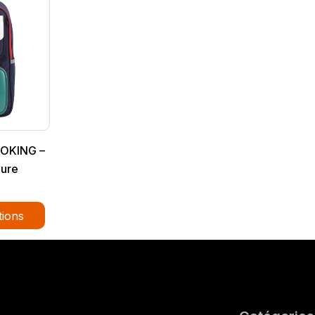
AOKING –
eure
tions