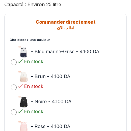
Capacité : Environ 25 litre
Commander directement
اطلب الآن
Choisissez une couleur
-
Bleu marine-Grise
-
4.100
DA
En stock
-
Brun
-
4.100
DA
En stock
-
Noire
-
4.100
DA
En stock
-
Rose
-
4.100
DA