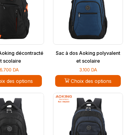
Aoking décontracté
Sac à dos Aoking polyvalent
t scolaire
et scolaire
6.700
DA
3.100
DA
ix des options
Choix des options