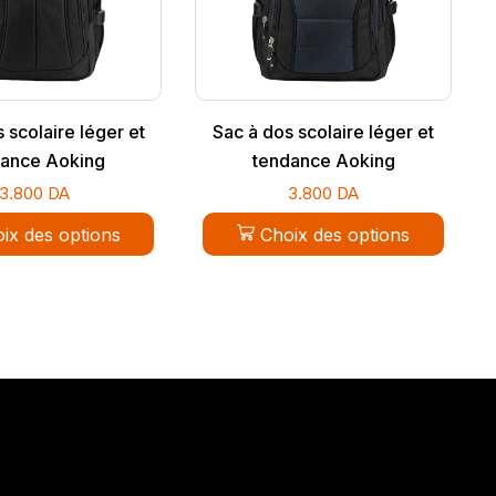
 scolaire léger et
Sac à dos scolaire léger et
dance Aoking
tendance Aoking
3.800
DA
3.800
DA
ix des options
Choix des options