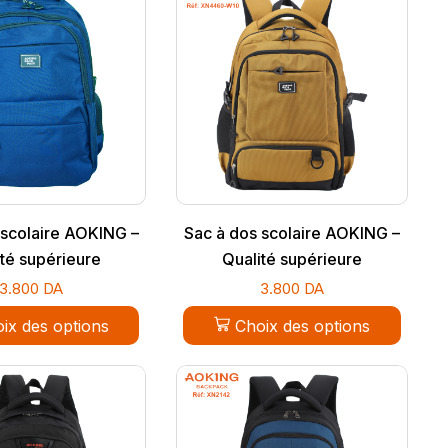
 scolaire AOKING –
Sac à dos scolaire AOKING –
té supérieure
Qualité supérieure
3.800
DA
3.800
DA
ix des options
Choix des options