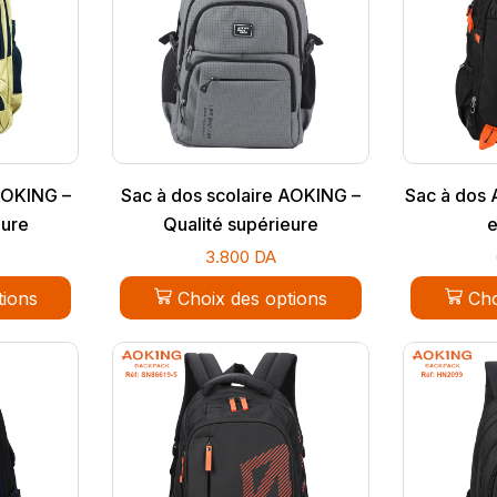
AOKING –
Sac à dos scolaire AOKING –
Sac à dos 
eure
Qualité supérieure
e
3.800
DA
tions
Choix des options
Cho