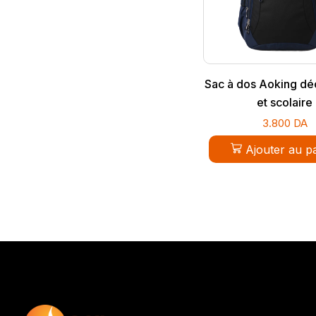
Sac à dos Aoking dé
et scolaire
3.800
DA
Ajouter au p