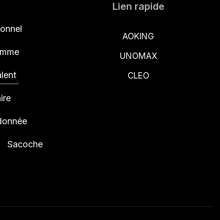
Lien rapide
ionnel
AOKING
femme
UNOMAX
lent
CLEO
ire
ndonnée
Sacoche