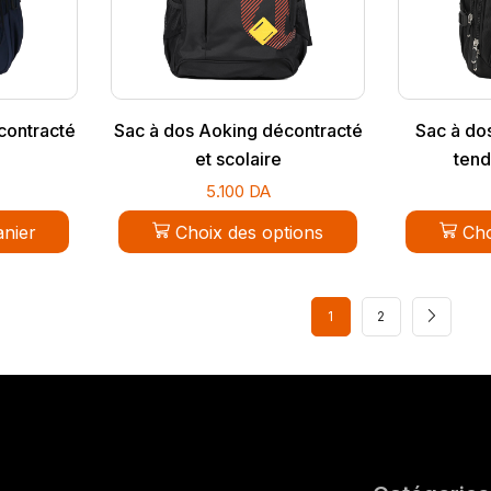
contracté
Sac à dos Aoking décontracté
Sac à dos
et scolaire
ten
5.100
DA
anier
Choix des options
Cho
1
2