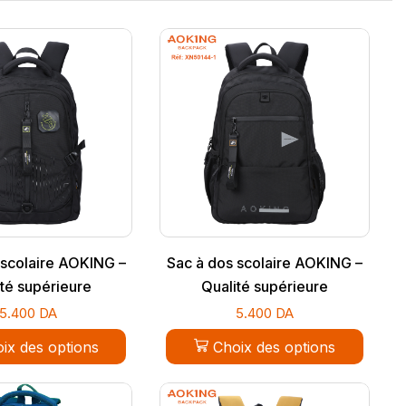
 scolaire AOKING –
Sac à dos scolaire AOKING –
té supérieure
Qualité supérieure
5.400
DA
5.400
DA
ix des options
Choix des options