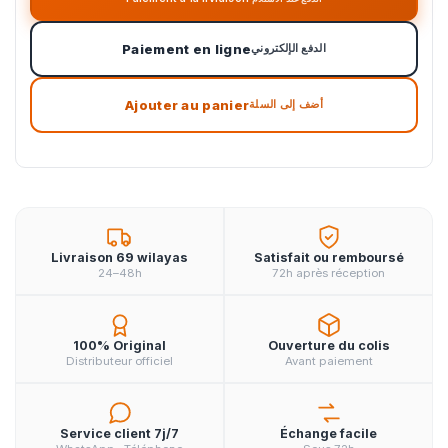
Paiement en ligne
الدفع الإلكتروني
Ajouter au panier
أضف إلى السلة
Livraison 69 wilayas
Satisfait ou remboursé
24–48h
72h après réception
100% Original
Ouverture du colis
Distributeur officiel
Avant paiement
Service client 7j/7
Échange facile