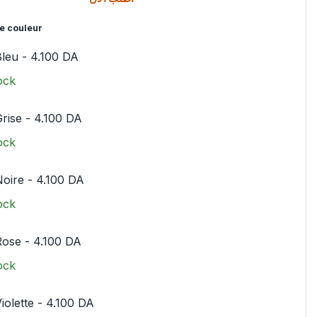
e couleur
Bleu
-
4.100
DA
ock
rise
-
4.100
DA
ock
Noire
-
4.100
DA
ock
Rose
-
4.100
DA
ock
iolette
-
4.100
DA