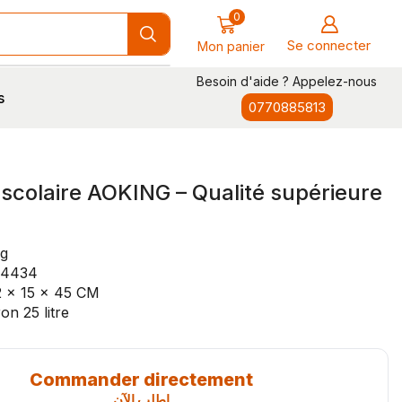
0
Se connecter
Mon panier
Besoin d'aide ? Appelez-nous
s
0770885813
 scolaire AOKING – Qualité supérieure
ng
N4434
2 x 15 x 45 CM
on 25 litre
Commander directement
اطلب الآن