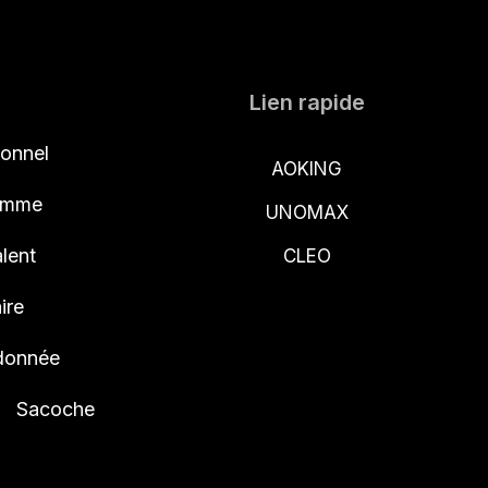
Lien rapide
ionnel
AOKING
femme
UNOMAX
lent
CLEO
ire
ndonnée
Sacoche