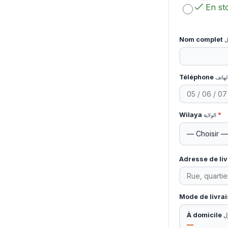
En st
Nom complet
ل
Téléphone
لهاتف
Wilaya
*
الولاية
Adresse de li
Mode de livra
À domicile
ل
—