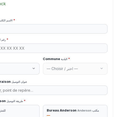
ock
*
الاسم الكام
*
رقم ا
Commune
*
البلدية
vraison
عنوان التوصيل
ison
*
طريقة التوصيل
Bureau Anderson
مكتب Anderson
للمنز
—