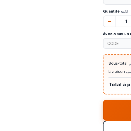
Quantité
الكمية
−
Avez-vous un 
Sous-total
ي
Livraison
صيل
Total à 