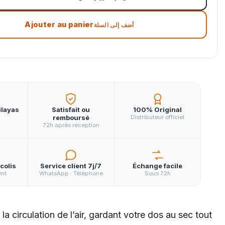
Ajouter au panier
أضف إلى السلة
ilayas
Satisfait ou
100% Original
remboursé
Distributeur officiel
72h après réception
colis
Service client 7j/7
Échange facile
ent
WhatsApp · Téléphone
Sous 72h
a circulation de l’air, gardant votre dos au sec tout