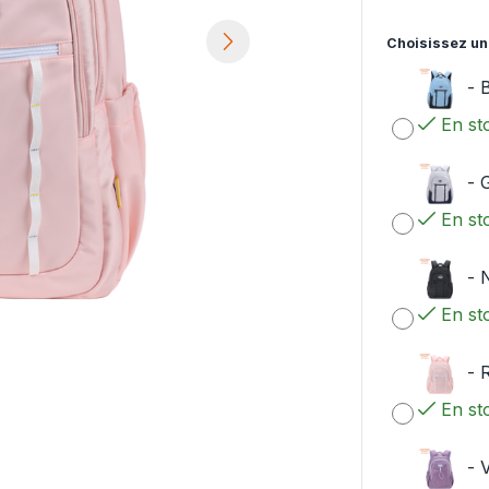
Choisissez un
-
En st
-
G
En st
-
En st
-
En st
-
V