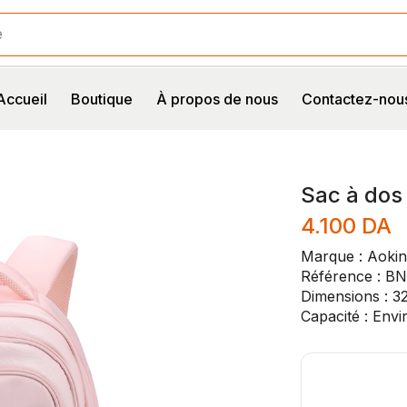
age
Accueil
Boutique
À propos de nous
Contactez-nou
Sac à dos
4.100
DA
Marque : Aoki
Référence : B
Dimensions : 3
Capacité : Envir