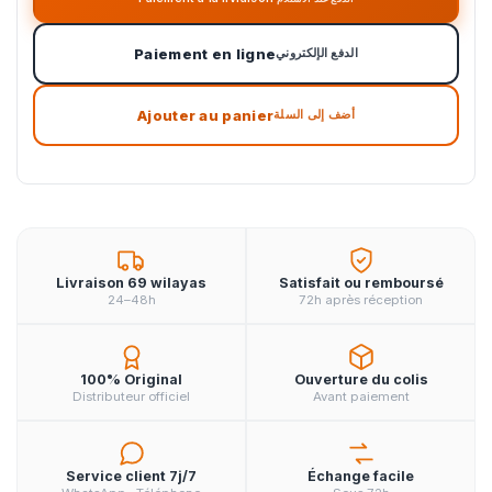
Paiement en ligne
الدفع الإلكتروني
Ajouter au panier
أضف إلى السلة
Livraison 69 wilayas
Satisfait ou remboursé
24–48h
72h après réception
100% Original
Ouverture du colis
Distributeur officiel
Avant paiement
Service client 7j/7
Échange facile