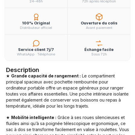
24–48h
72h après réception
100% Original
Ouverture du colis
Distributeur officiel
Avant paiement
Service client 7j/7
Échange facile
WhatsApp · Téléphone
Sous 72h
Description
★
Grande capacité de rangement :
Le compartiment
principal spacieux avec pochette rembourrée pour
ordinateur portable offre un espace généreux pour ranger
toutes vos affaires essentielles. Une poche intérieure isolante
permet également de conserver vos boissons ou repas à
température, idéale pour les longs trajets.
★
Mobilité intelligente :
Grâce à ses roues silencieuses et
fluides ainsi qu’à sa poignée télescopique ergonomique, ce
sac à dos se transforme facilement en valise à roulettes. Vous