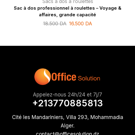
Sacs à dos à roulettes
Sac à dos professionnel à roulettes – Voyage &
affaires, grande capacité
18.500
DA
16.500
DA
Appelez-nous 24h/24 et 7j/7
+213770885813
Cité les Mandariniers, Villa 293, Mohammadia
Alger.
contact@officesolution.dz