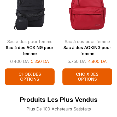
Sac à dos pour femme
Sac à dos pour femme
Sac à dos AOKING pour
Sac à dos AOKING pour
femme
femme
6.400
DA
5.350
DA
5.750
DA
4.800
DA
CHOIX DES
CHOIX DES
OPTIONS
OPTIONS
Produits Les Plus Vendus
Plus De 100 Acheteurs Satisfaits