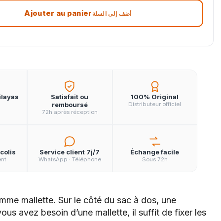
Ajouter au panier
أضف إلى السلة
ilayas
Satisfait ou
100% Original
remboursé
Distributeur officiel
72h après réception
colis
Service client 7j/7
Échange facile
ent
WhatsApp · Téléphone
Sous 72h
omme mallette. Sur le côté du sac à dos, une
s avez besoin d’une mallette, il suffit de fixer les