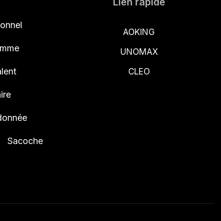
Lien rapide
ionnel
AOKING
femme
UNOMAX
lent
CLEO
ire
ndonnée
Sacoche