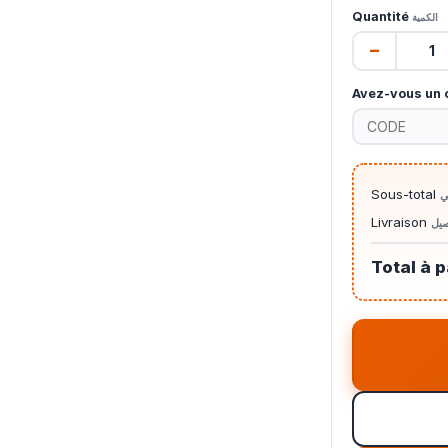
Quantité
الكمية
−
Avez-vous un 
Sous-total
ي
Livraison
صيل
Total à 