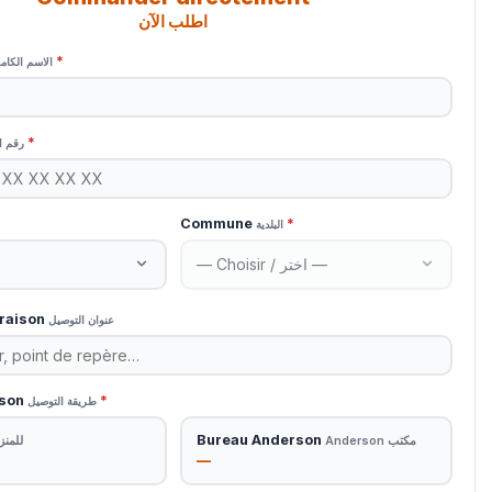
اطلب الآن
*
الاسم الكام
*
رقم ا
Commune
*
البلدية
vraison
عنوان التوصيل
ison
*
طريقة التوصيل
Bureau Anderson
مكتب Anderson
للمنز
—