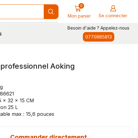
0
Se connecter
Mon panier
Besoin d'aide ? Appelez-nous
s
0770885813
 professionnel Aoking
ng
N86621
5 × 32 × 15 CM
ron 25 L
table max : 15,6 pouces
Commander directement