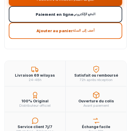
Paiement en ligne
الدفع الإلكتروني
Ajouter au panier
أضف إلى السلة
Livraison 69 wilayas
Satisfait ou remboursé
24–48h
72h après réception
100% Original
Ouverture du colis
Distributeur officiel
Avant paiement
Service client 7j/7
Échange facile